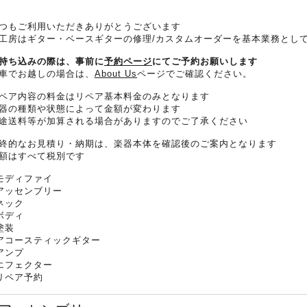
つもご利用いただきありがとうございます
工房はギター・ベースギターの修理/カスタムオーダーを基本業務とし
持ち込みの際は、事前に
予約ページ
にてご予約お願いします
車でお越しの場合は、
About Us
ページでご確認ください。
ペア内容の料金はリペア基本料金のみとなります
器の種類や状態によって金額が変わります
途送料等が加算される場合がありますのでご了承ください
終的なお見積り・納期は、楽器本体を確認後のご案内となります
額はすべて税別です
モディファイ
アッセンブリー
ネック
ボディ
塗装
アコースティックギター
アンプ
エフェクター
リペア予約