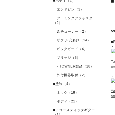
■ボディ（1）
エンドピン（3）
アーミングアジャスター
-
（2）
5
D.チューナー（2）
ザグリ/穴あけ（14）
■P
・ノ
ピックガード（4）
ブリッジ（6）
Y
- TOWNER製品（18）
a
外付機器取付（2）
・ノ
■塗装（4）
Y
ネック（19）
a
ボディ（21）
■アコースティックギター
（1）