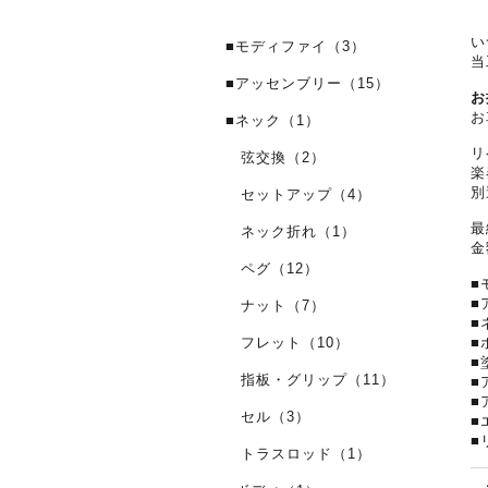
い
■モディファイ（3）
当
■アッセンブリー（15）
お
お
■ネック（1）
リ
弦交換（2）
楽
別
セットアップ（4）
最
ネック折れ（1）
金
ペグ（12）
■
■
ナット（7）
■
フレット（10）
■
■
指板・グリップ（11）
■
■
セル（3）
■
■
トラスロッド（1）